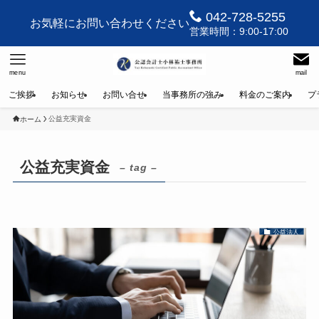
042-728-5255
お気軽にお問い合わせください
営業時間：9:00-17:00
menu
mail
ご挨拶
お知らせ
お問い合せ
当事務所の強み
料金のご案内
プ
公益充実資金
ホーム
公益充実資金
– tag –
公益法人