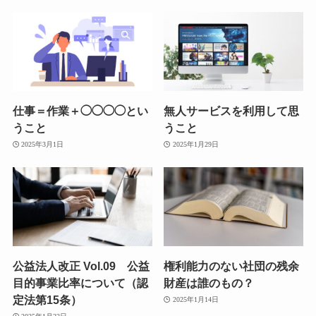
仕事＝作業＋◯◯◯◯とい
無人サービスを利用して思
うこと
うこと
2025年3月1日
2025年1月29日
公益法人改正 Vol.09 公益
権利能力のない社団の残余
目的事業比率について（認
財産は誰のもの？
定法第15条）
2025年1月14日