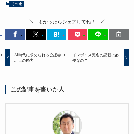
b
d
その他
o
o
o
n
よかったらシェアしてね！
k
AI時代に求められる公認会
インボイス宛名の記載は必
計士の能力
要なの？
この記事を書いた人